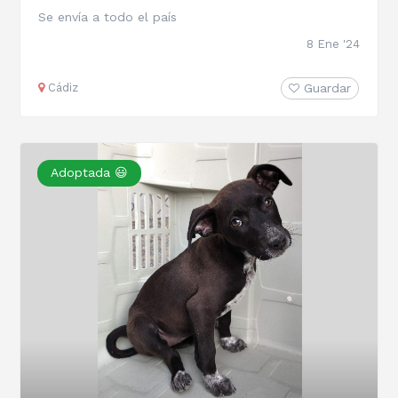
Se envía a todo el país
8 Ene '24
Cádiz
Guardar
Adoptada 😃