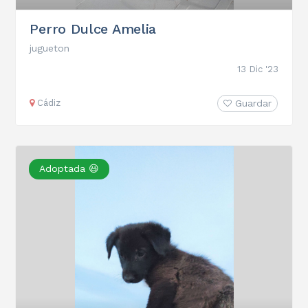
Perro Dulce Amelia
jugueton
13 Dic '23
Cádiz
Guardar
Adoptada 😃