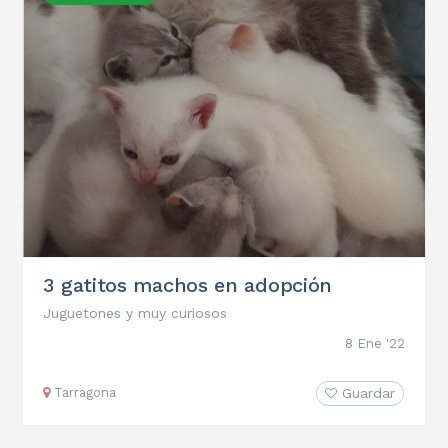
3 gatitos machos en adopción
Juguetones y muy curiosos
8 Ene '22
Tarragona
Guardar