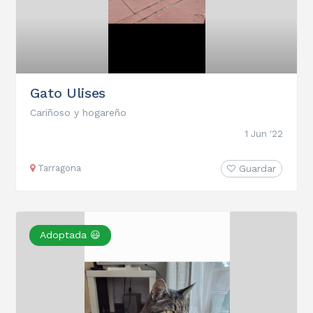
Gato Ulises
Cariñoso y hogareño
1 Jun '22
Tarragona
Guardar
Adoptada 😃