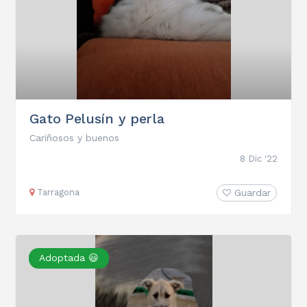
Gato Pelusín y perla
Cariñosos y buenos
8 Dic '22
Tarragona
Guardar
Adoptada 😃