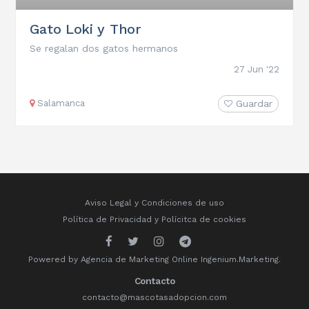
Gato Loki y Thor
Se regalan dos gatos hermanos
27 Jun '22
Salamanca
Guardar
Aviso Legal y Condiciones de uso
Política de Privacidad
y
Polícitca de cookies
Powered by
Agencia de Marketing Online
Ingenium.Marketing.
Contacto
contacto@mascotasadopcion.com