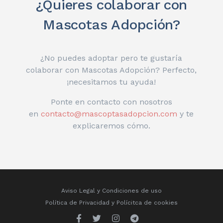
¿Quieres colaborar con
Mascotas Adopción?
¿No puedes adoptar pero te gustaría
colaborar con Mascotas Adopción? Perfecto,
¡necesitamos tu ayuda!
Ponte en contacto con nosotros
en
contacto@mascoptasadopcion.com
y te
explicaremos cómo.
Aviso Legal y Condiciones de uso
Política de Privacidad
y
Polícitca de cookies