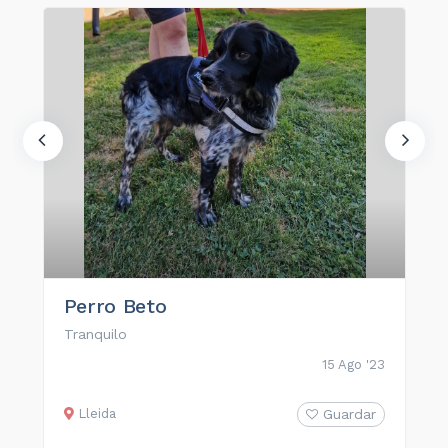
Perro Beto
Tranquilo
15 Ago '23
Lleida
Guardar