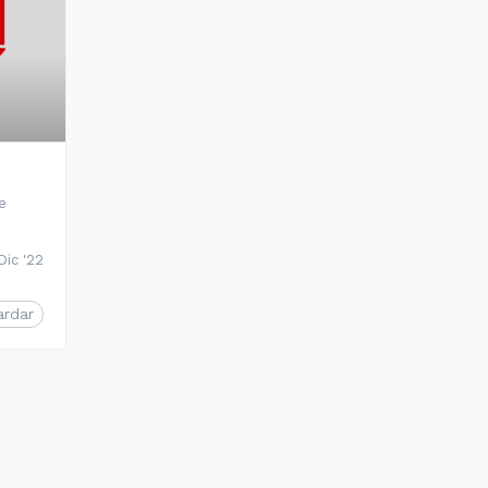
e
Dic '22
ardar