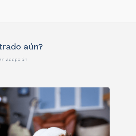
ntrado aún?
en adopción