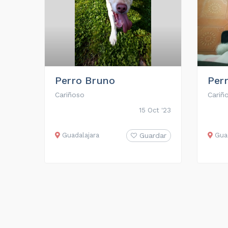
Perro Bruno
Per
Cariñoso
Cariño
15 Oct '23
Guadalajara
Guardar
Guad