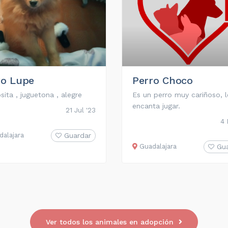
ro Lupe
Perro Choco
sita , juguetona , alegre
Es un perro muy cariñoso, l
encanta jugar.
21 Jul '23
4 
alajara
Guardar
Guadalajara
Gu
Ver todos los animales en adopción