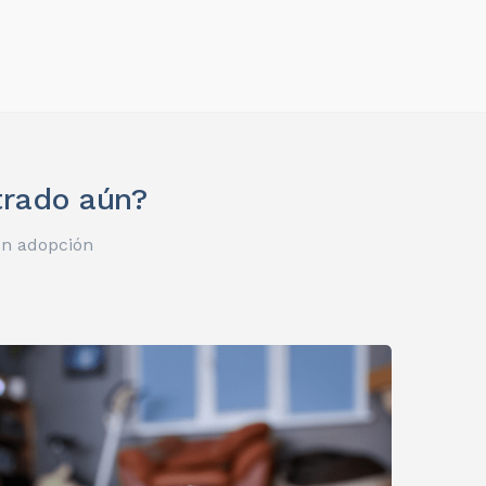
trado aún?
en adopción