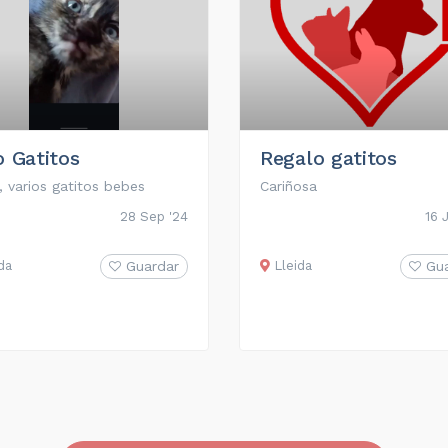
 Gatitos
Regalo gatitos
, varios gatitos bebes
Cariñosa
28 Sep '24
16 
da
Guardar
Lleida
Gu