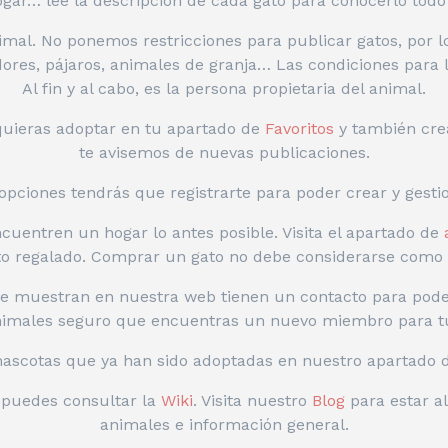
gar… lee la descripción de cada gato para conocerlo todo 
mal. No ponemos restricciones para publicar gatos, por l
edores, pájaros, animales de granja… Las condiciones para 
Al fin y al cabo, es la persona propietaria del animal.
 quieras adoptar en tu apartado de
Favoritos
y también cre
te avisemos de nuevas publicaciones.
opciones tendrás que registrarte para poder crear y gesti
uentren un hogar lo antes posible. Visita el apartado de
o regalado. Comprar un gato no debe considerarse como o
se muestran en nuestra web tienen un contacto para pode
nimales seguro que encuentras un nuevo miembro para tu
mascotas que ya han sido adoptadas en nuestro apartado
s puedes consultar la
Wiki
. Visita nuestro
Blog
para estar al
animales e información general.