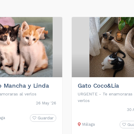
o Mancha y Linda
Gato Coco&Lia
amoraras al verlos
URGENTE - Te enamoraras 
verlos
26 May '26
30 
aga
Guardar
Málaga
Gu