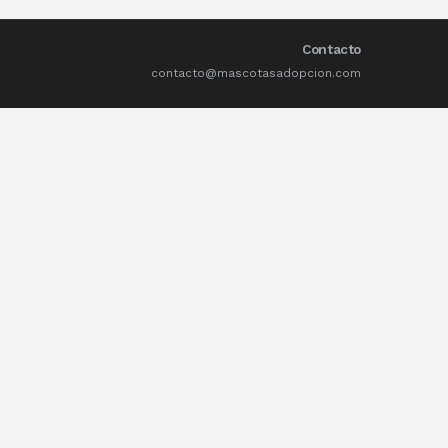
Contacto
contacto@mascotasadopcion.com