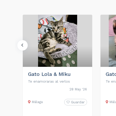
ro
Gato Lola & Miku
Gat
Te enamoraras al verlos
Te en
go '25
28 May '26
rdar
Málaga
Guardar
Mál