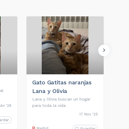
Gato Gatitas naranjas
Cac
Lana y Olivia
al
Te en
Lana y Olivia buscan un hogar
para toda la vida
Abr '26
Mál
17 Nov '25
ardar
Madrid
Guardar