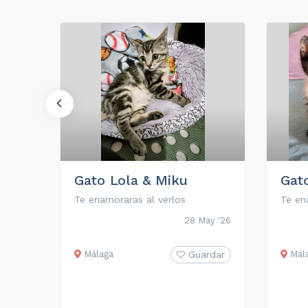
ro
Gato Lola & Miku
Gat
Te enamoraras al verlos
Te en
go '25
28 May '26
rdar
Málaga
Guardar
Mál