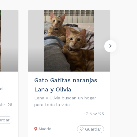
Gato Gatitas naranjas
Cac
Lana y Olivia
al
Te en
Lana y Olivia buscan un hogar
para toda la vida
Abr '26
Mál
17 Nov '25
ardar
Madrid
Guardar