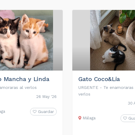
o Mancha y Linda
Gato Coco&Lia
amoraras al verlos
URGENTE - Te enamoraras 
verlos
26 May '26
30 
aga
Guardar
Málaga
Gu