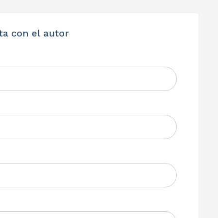
ta con el autor