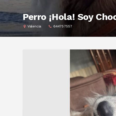
Perro ¡Hola! Soy Cho
Valencia
644757557