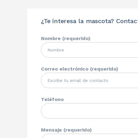
¿Te interesa la mascota? Contac
Nombre (requerido)
Correo electrónico (requerido)
Teléfono
Mensaje (requerido)