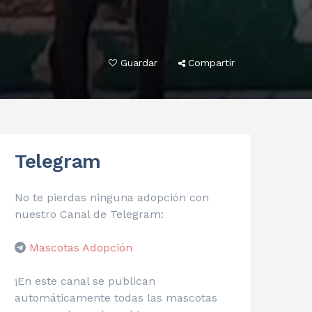
Guardar
Compartir
Telegram
No te pierdas ninguna adopción con
nuestro Canal de Telegram:
Mascotas Adopción
¡En este canal se publican
automáticamente todas las mascotas