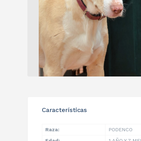
Características
Raza:
PODENCO
Edad:
1 AÑO Y 7 M