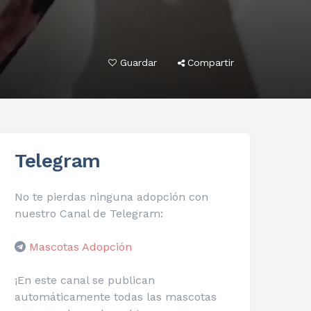
Guardar
Compartir
Telegram
No te pierdas ninguna adopción con
nuestro Canal de Telegram:
Mascotas Adopción
¡En este canal se publican
automáticamente todas las mascotas