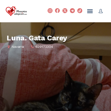
Luna. Gata Carey
Navarra
629172304