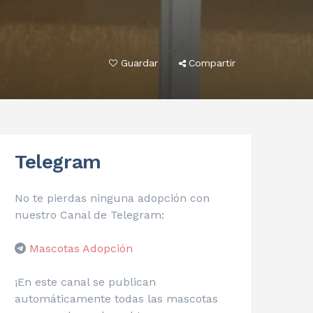
Guardar
Compartir
Telegram
No te pierdas ninguna adopción con
nuestro Canal de Telegram:
Mascotas Adopción
¡En este canal se publican
automáticamente todas las mascotas