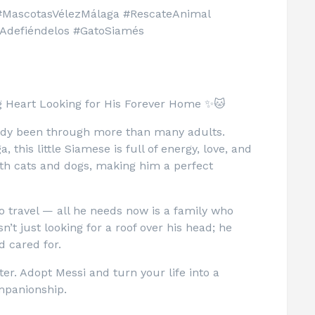
MascotasVélezMálaga #RescateAnimal
Adefiéndelos #GatoSiamés
Big Heart Looking for His Forever Home ✨🐱
eady been through more than many adults.
 this little Siamese is full of energy, love, and
both cats and dogs, making him a perfect
 travel — all he needs now is a family who
n’t just looking for a roof over his head; he
 cared for.
ter. Adopt Messi and turn your life into a
ompanionship.