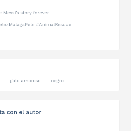
Messi’s story forever.
VelezMalagaPets #AnimalRescue
gato amoroso
negro
ta con el autor