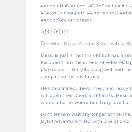
#AdoptaNoCompres #GatoEnAdopción #
#GatosDeInstagram #AmorAnimal #APA
#AdopciónConCorazón
🇬🇧🇬🇧🇬🇧
🐱✨ Meet Messi: A Little Kitten with a 
Messi is just 4 months old but has alr
Rescued from the streets of Vélez Málaga,
playful spirit. He gets along well with 
companion for any family.
He’s vaccinated, dewormed, and ready to
will open their doors and hearts. Messi is
wants a home where he’s truly loved and
Don’t let him wait any longer at the shel
joyful adventure filled with love and c