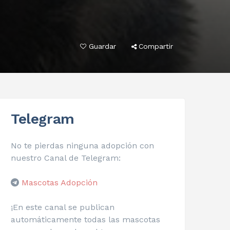
Guardar
Compartir
Telegram
No te pierdas ninguna adopción con
nuestro Canal de Telegram:
Mascotas Adopción
¡En este canal se publican
automáticamente todas las mascotas