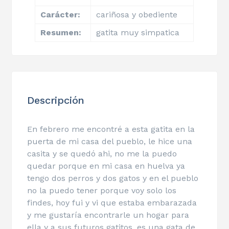
Carácter:
cariñosa y obediente
Resumen:
gatita muy simpatica
Descripción
En febrero me encontré a esta gatita en la
puerta de mi casa del pueblo, le hice una
casita y se quedó ahi, no me la puedo
quedar porque en mi casa en huelva ya
tengo dos perros y dos gatos y en el pueblo
no la puedo tener porque voy solo los
findes, hoy fui y vi que estaba embarazada
y me gustaría encontrarle un hogar para
ella y a sus futuros gatitos, es una gata de