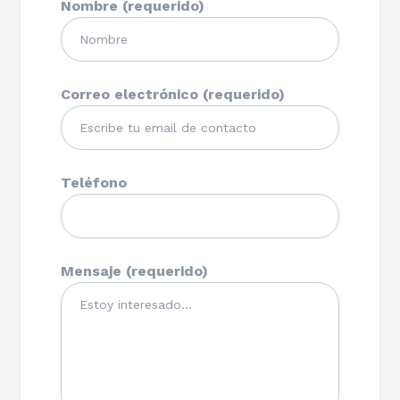
Nombre (requerido)
Correo electrónico (requerido)
Teléfono
Mensaje (requerido)