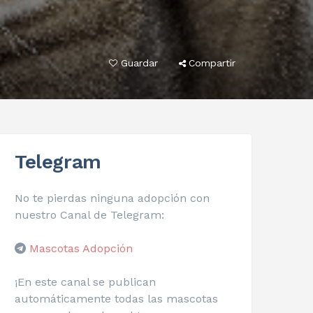
Guardar
Compartir
Telegram
No te pierdas ninguna adopción con
nuestro Canal de Telegram:
Mascotas Adopción
¡En este canal se publican
automáticamente todas las mascotas